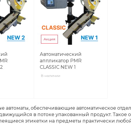
Акция
кий
Автоматический
PMR
аппликатор PMR
 2
CLASSIC NEW 1
В наличии
е автоматы, обеспечивающие автоматическое отде
движущийся в потоке упакованный продукт. Такое о
леящиеся этикетки на предметы практически любо