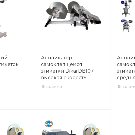
кий
Аппликатор
Аппли
тикеток
самоклеящейся
самок
этикетки Dikai DB107,
этикетк
высокая скорость
средня
В наличии
В налич