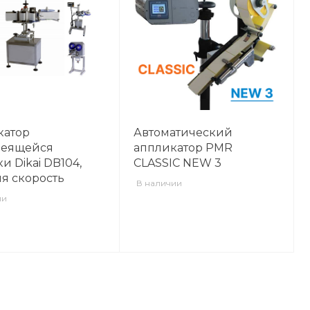
катор
Автоматический
леящейся
аппликатор PMR
и Dikai DB104,
CLASSIC NEW 3
я скорость
В наличии
ии