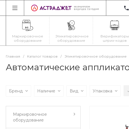
+3
22
Ир
Маркировочное
Этикетировочное
Верификаторы
Пн
оборудование
оборудование
штрих-кодов
Cб
ma
Главная
/
Каталог товаров
/
Этикетировочное оборудование
Автоматические аппликато
Бренд
Наличие
Вид
Упаковка
Маркировочное
оборудование