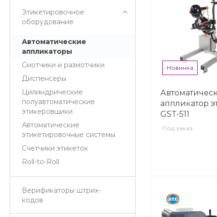
Этикетировочное
оборудование
Автоматические
аппликаторы
Смотчики и размотчики
Новинка
Диспенсеры
Цилиндрические
Автоматичес
полуавтоматические
аппликатор э
этикеровщики
GST-511
Автоматические
Под заказ
этикетировочные системы
Счетчики этикеток
Roll-to-Roll
Верификаторы штрих-
кодов