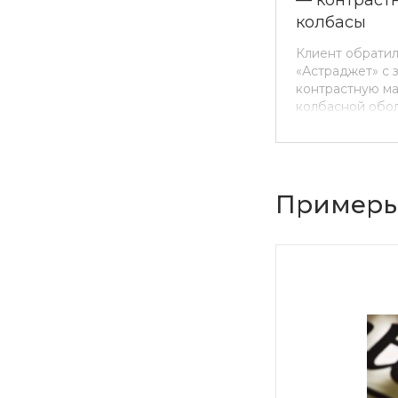
колбасы
Клиент обрати
«Астраджет» с 
контрастную ма
колбасной обол
предприятии и
принтеры-марк
производителя
Примеры