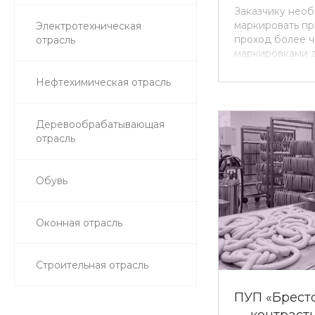
Заказчику нео
маркировать п
Электротехническая
проход более 
отрасль
маркировками д
дважды на одно
Это задача не 
Нефтехимическая отрасль
высокой точнос
маркировочног
Деревообрабатывающая
отрасль
Обувь
Оконная отрасль
Строительная отрасль
ПУП «Брест
— контраст