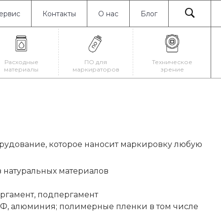
ервис
Контакты
О нас
Блог
Расходные
ПО для
Техническое
материалы
маркираторов
зрение
рудование, которое наносит маркировку любую
з натуральных материалов
ргамент, подпергамент
ТФ, алюминия; полимерные пленки в том числе