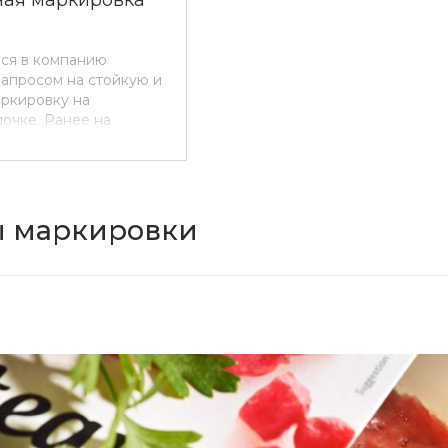
лся в компанию
запросом на стойкую и
ркировку на
очке. Ранее на
спользовались
ираторы
 LINX.
 маркировки