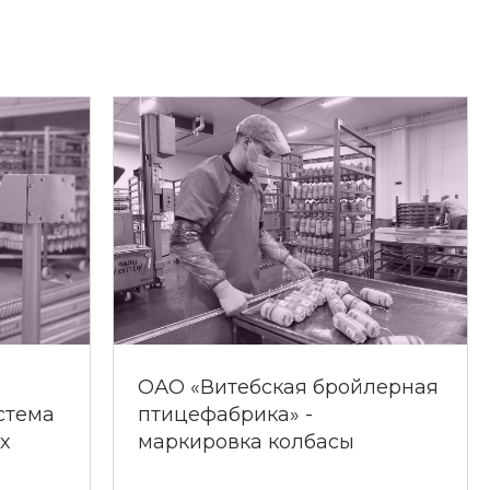
ОАО «Витебская бройлерная
стема
птицефабрика» -
х
маркировка колбасы