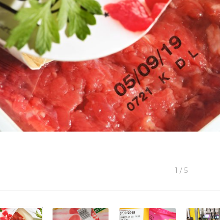
1
/
5