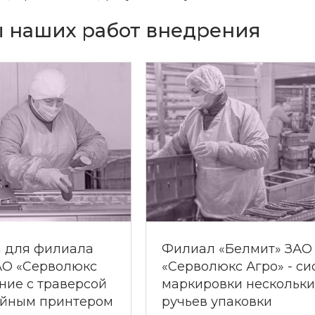
 наших работ внедрения
 для филиала
Филиал «Белмит» ЗАО
АО «Серволюкс
«Серволюкс Агро» - си
ние с траверсой
маркировки нескольки
уйным принтером
ручьев упаковки