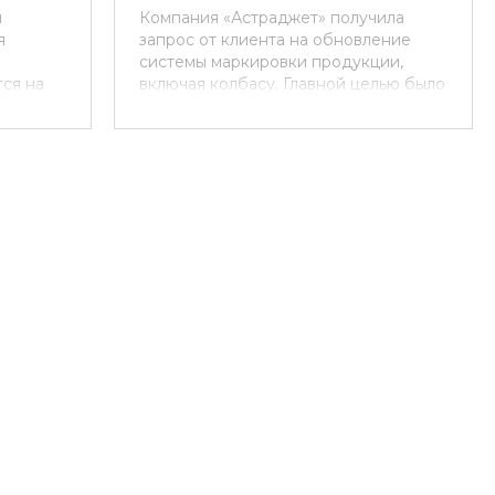
й
Компания «Астраджет» получила
я
запрос от клиента на обновление
системы маркировки продукции,
ся на
включая колбасу. Главной целью было
спечить
обеспечить надежную и четкую
овки,
маркировку на колбасной оболочке,
чтобы повысить визуальные
штук и
характеристики и соответствовать
унд. Это
современным стандартам качества.
щения
Ранее на производстве
ового
использовался каплеструйный
принтер Markem Imaje.