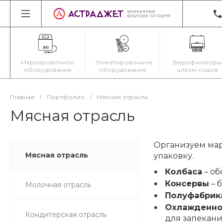
+3
22
Ир
Маркировочное
Этикетировочное
Верификаторы
Пн
оборудование
оборудование
штрих-кодов
Cб
ma
Главная
/
Портфолио
/
Мясная отрасль
Мясная отрасль
Организуем мар
Мясная отрасль
упаковку.
Колбаса
– об
Консервы
– 
Молочная отрасль
Полуфабрик
Охлажденно
Кондитерская отрасль
для запекания