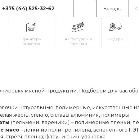
+375 (44) 525-32-62
Бренды
С
75 (44) 525-32-62
0080, г. Минск, ул.
иновская, 19
Принтеры
Аксессуары и
Фидеры
-Пт: с 9:00 до 18:00
этикеток
запчасти
-Вс: Выходной
il@astrajet.by
кировку мясной продукции. Подберем для вас обо
олочки натуральные, полимерные, искусственные и
белая жесть, стекло, сплавы алюминия, полимеры
аты
(пельмени, вареники) – полимерные пленки, пе
е мясо
– лотки из полипропилена, вспененного ПЭ
; стретч-пленка; флоу- и скин-упаковка.