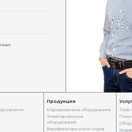
анных
Продукция
Услу
мероприятия
Маркировочное оборудование
Trade 
Этикетировочное
Покуп
оборудование
Обору
Верификаторы штрих-кодов
Индив