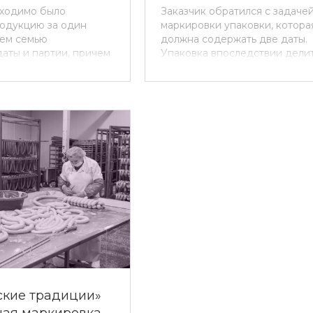
бходимо было
Заказчик обратился с задаче
родукцию за один
маркировки упаковки, котора
чем семью
должна содержать две даты.
аты и партии, причем
Упаковка впоследствии делит
м и том же продукте.
две части, и важно было обе
из простых, требующая
эффективный процесс маркир
ти и надежности
поскольку подача упаковки
о оборудования.
осуществляется в линии по 6 
более с циклом хода в 10 сек
была новая линия, и до обра
клиента не существовало гот
решения для данной задачи.
ские традиции»
ная маркировка