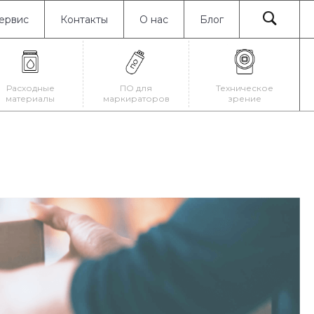
ервис
Контакты
О нас
Блог
Расходные
ПО для
Техническое
материалы
маркираторов
зрение