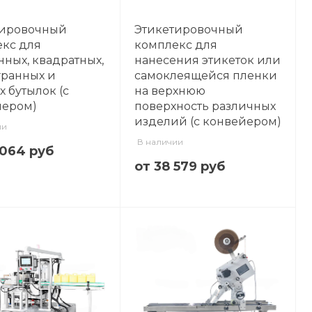
тировочный
Этикетировочный
кс для
комплекс для
нных, квадратных,
нанесения этикеток или
ранных и
самоклеящейся пленки
х бутылок (с
на верхнюю
йером)
поверхность различных
изделий (с конвейером)
ии
В наличии
 064 руб
от 38 579 руб