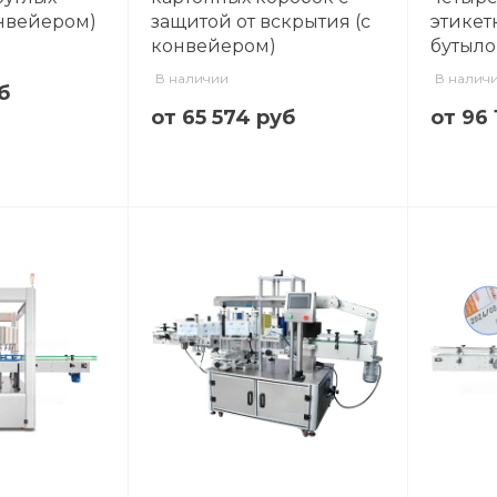
онвейером)
защитой от вскрытия (с
этикет
конвейером)
бутыло
В наличии
В налич
б
от 65 574 руб
от 96 