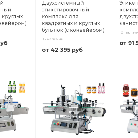
ый
Двухсистемный
Этике
чный
этикетировочный
компле
 круглых
комплекс для
двухст
онвейером)
квадратных и круглых
канист
бутылок (с конвейером)
В налич
В наличии
руб
от 91 
от 42 395 руб