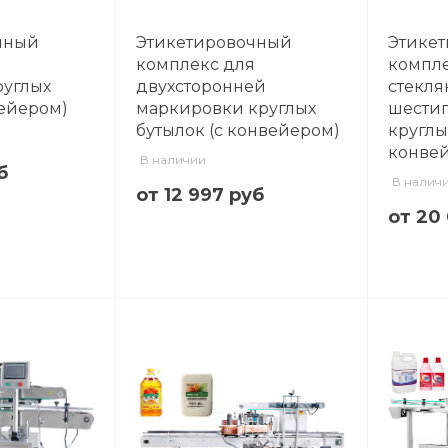
чный
Этикетировочный
Этике
я
комплекс для
компле
руглых
двухсторонней
стекля
вейером)
маркировки круглых
шестиг
бутылок (с конвейером)
круглы
конве
В наличии
б
В налич
от 12 997 руб
от 20