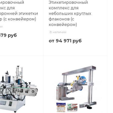
тировочный
Этикетировочный
кс для
комплекс для
оронней этикетки
небольших круглых
р (с конвейером)
флаконов (с
конвейером)
ии
В наличии
579 руб
от 94 971 руб