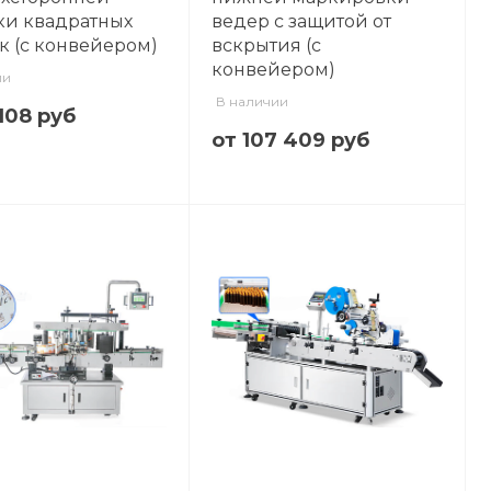
ки квадратных
ведер с защитой от
к (с конвейером)
вскрытия (с
конвейером)
ии
В наличии
108 руб
от 107 409 руб