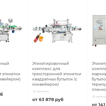
чный
Этикетировочный
Этике
я
комплекс для
компле
 этикетки
трехсторонней этикетки
маркир
онвейером)
квадратных бутылок (с
бутыло
конвейером)
термо
пленко
В наличии
уб
В налич
от 63 878 руб
от 141