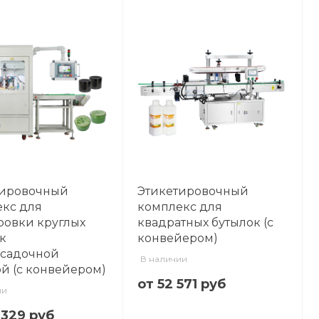
тировочный
Этикетировочный
кс для
комплекс для
овки круглых
квадратных бутылок (с
к
конвейером)
усадочной
В наличии
й (с конвейером)
от 52 571 руб
ии
 329 руб