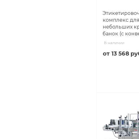
Этикетирово
комплекс дл
небольших к
банок (с кон
В наличии
от 13 568 ру