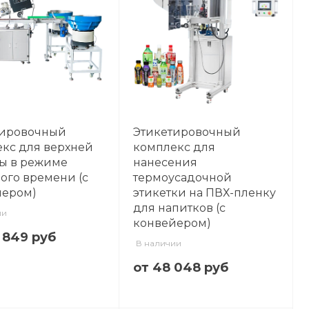
тировочный
Этикетировочный
кс для верхней
комплекс для
ы в режиме
нанесения
ого времени (с
термоусадочной
йером)
этикетки на ПВХ-пленку
для напитков (с
ии
конвейером)
2 849 руб
В наличии
от 48 048 руб