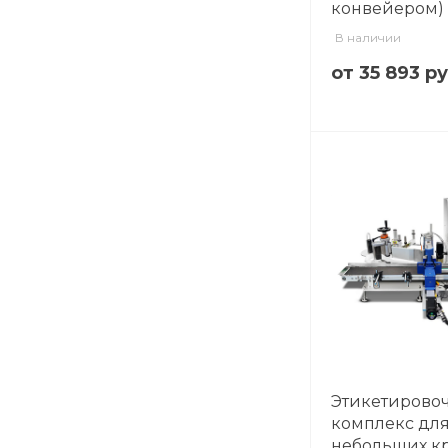
конвейером)
В наличии
от 35 893 р
Этикетирово
комплекс дл
небольших к