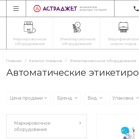
+3
22
Ир
Маркировочное
Этикетировочное
Верификаторы
Пн
оборудование
оборудование
штрих-кодов
Cб
ma
Главная
/
Каталог товаров
/
Этикетировочное оборудование
Автоматические этикетир
Цена продажи
Бренд
Вид
Упаковка
Маркировочное
оборудование