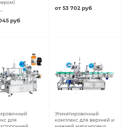
йером)
от 53 702 руб
ии
 045 руб
тировочный
Этикетировочный
кс для
комплекс для верхней и
хсторонней
нижней маркировки