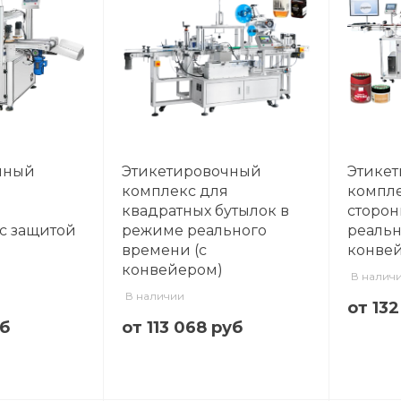
чный
Этикетировочный
Этике
я
комплекс для
компле
квадратных бутылок в
сторон
с защитой
режиме реального
реальн
времени (с
конве
конвейером)
В налич
В наличии
от 13
уб
от 113 068 руб