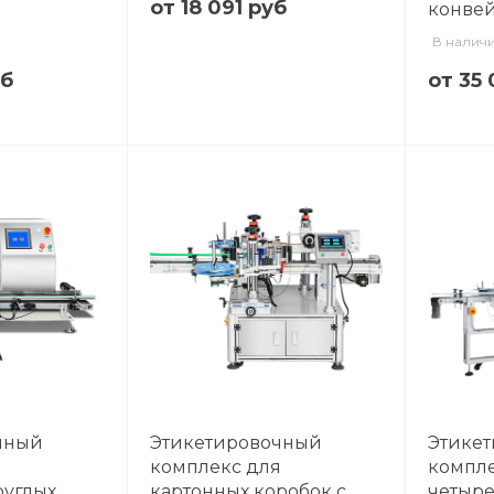
от 18 091 руб
конве
В налич
уб
от 35
чный
Этикетировочный
Этике
я
комплекс для
компле
руглых
картонных коробок с
четыре