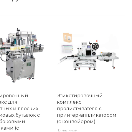
тировочный
Этикетировочный
кс для
комплекс
тных и плоских
пролистывателя с
ковых бутылок с
принтер-аппликатором
 боковыми
(с конвейером)
ками (с
В наличии