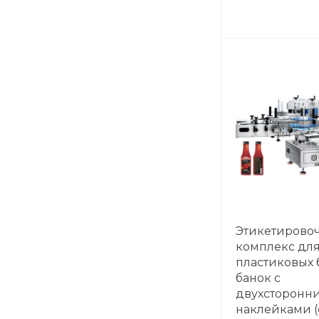
Этикетирово
комплекс для
пластиковых 
банок с
двухсторонн
наклейками (