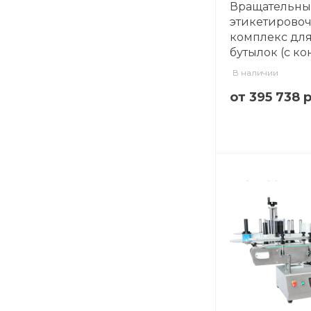
Вращательн
этикетирово
комплекс для
бутылок (с к
В наличии
от 395 738 