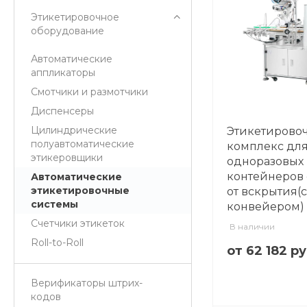
Этикетировочное
оборудование
Автоматические
аппликаторы
Смотчики и размотчики
Диспенсеры
Цилиндрические
Этикетирово
полуавтоматические
комплекс дл
этикеровщики
одноразовых
контейнеров 
Автоматические
этикетировочные
от вскрытия(с
системы
конвейером)
Счетчики этикеток
В наличии
Roll-to-Roll
от 62 182 р
Верификаторы штрих-
кодов