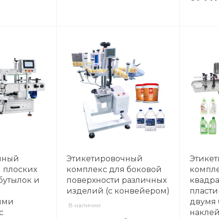
чный
Этикетировочный
Этике
 плоских
комплекс для боковой
компле
бутылок и
поверхности различных
квадра
изделий (с конвейером)
пласти
ими
двумя
В наличии
с
наклей