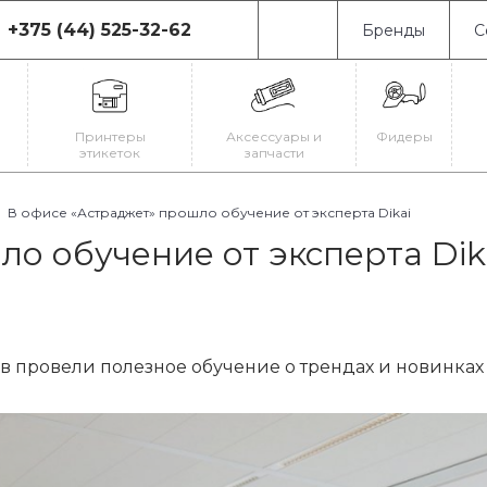
+375 (44) 525-32-62
Бренды
С
75 (44) 525-32-62
0080, г. Минск, ул.
иновская, 19
Принтеры
Аксессуары и
Фидеры
-Пт: с 9:00 до 18:00
этикеток
запчасти
-Вс: Выходной
il@astrajet.by
В офисе «Астраджет» прошло обучение от эксперта Dikai
о обучение от эксперта Dik
 провели полезное обучение о трендах и новинках 