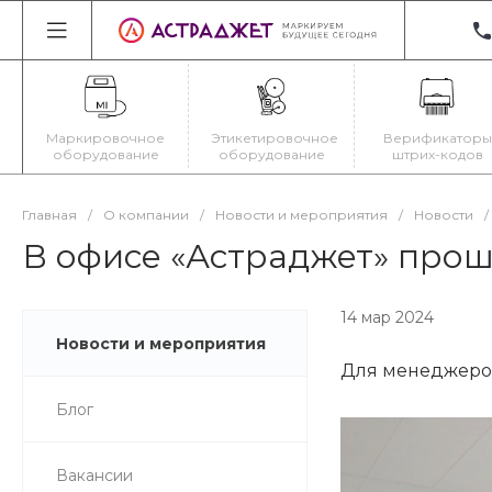
+3
22
Ир
Маркировочное
Этикетировочное
Верификаторы
Пн
оборудование
оборудование
штрих-кодов
Cб
ma
Главная
/
О компании
/
Новости и мероприятия
/
Новости
/
В офисе «Астраджет» прошл
14 мар 2024
Новости и мероприятия
Для менеджеров
Блог
Вакансии