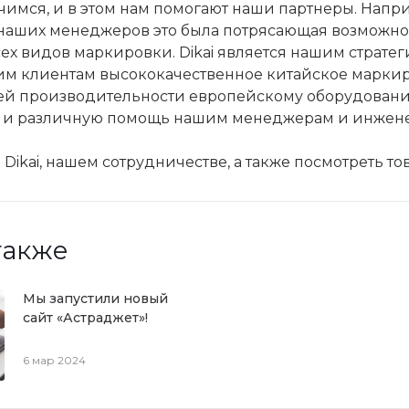
имся, и в этом нам помогают наши партнеры. Напри
я наших менеджеров это была потрясающая возможнос
ех видов маркировки. Dikai является нашим страте
им клиентам высококачественное китайское маркир
оей производительности европейскому оборудован
 и различную помощь нашим менеджерам и инжене
 Dikai, нашем сотрудничестве, а также посмотреть 
также
Мы запустили новый
сайт «Астраджет»!
6 мар 2024