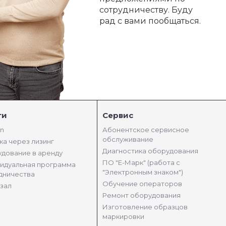
сотрудничеству. Буду
рад с вами пообщаться.
ги
Сервис
in
Абонентское сервисное
обслуживание
ка через лизинг
Диагностика оборудования
дование в аренду
ПО "Е-Марк" (работа с
идуальная программа
"Электронным знаком")
дничества
Обучение операторов
зал
Ремонт оборудования
Изготовление образцов
маркировки