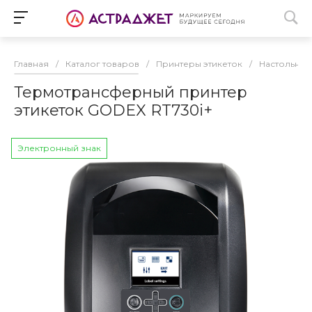
Главная
/
Каталог товаров
/
Принтеры этикеток
/
Настольные
Термотрансферный принтер
этикеток GODEX RT730i+
Электронный знак