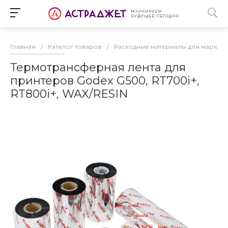
Главная
/
Каталог товаров
/
Расходные материалы для маркир
Термотрансферная лента для
принтеров Godex G500, RT700i+,
RT800i+, WAX/RESIN