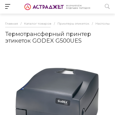
Главная
/
Каталог товаров
/
Принтеры этикеток
/
Настольные
Термотрансферный принтер
этикеток GODEX G500UES