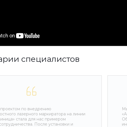
арии специалистов
 проектом по внедрению
Мы
остного лазерного маркиратора на линии
«А
риница» стала для нас примером
Об
сотрудничества. После установки и
ин