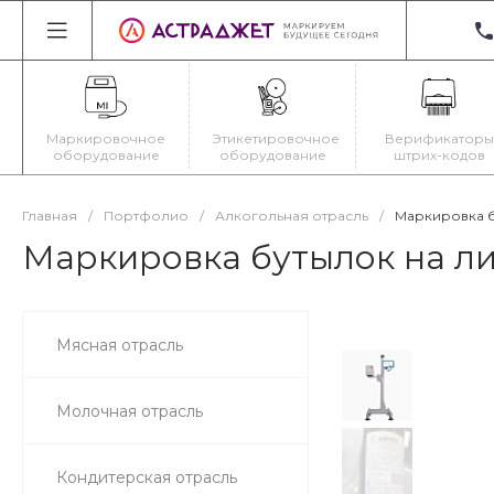
+3
22
Ир
Маркировочное
Этикетировочное
Верификаторы
Пн
оборудование
оборудование
штрих-кодов
Cб
ma
Главная
/
Портфолио
/
Алкогольная отрасль
/
Маркировка б
Маркировка бутылок на л
Мясная отрасль
Молочная отрасль
Кондитерская отрасль