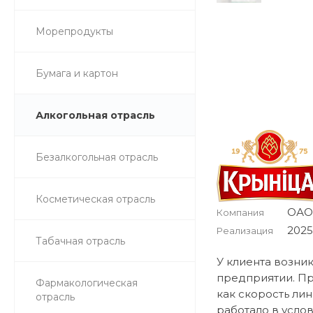
Морепродукты
Бумага и картон
Алкогольная отрасль
Безалкогольная отрасль
Косметическая отрасль
ОАО
Компания
2025
Реализация
Табачная отрасль
У клиента возни
предприятии. Пр
Фармакологическая
как скорость лин
отрасль
работало в усло