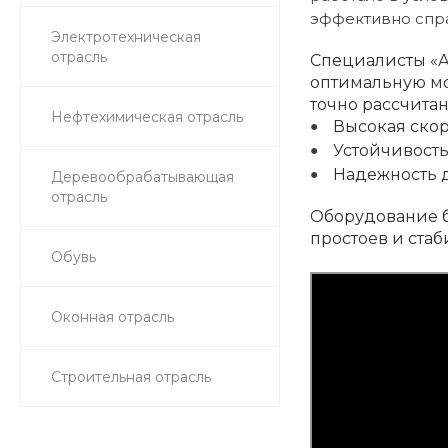
эффективно спра
Электротехническая
отрасль
Специалисты «А
оптимальную м
точно рассчита
Нефтехимическая отрасль
Высокая скор
Устойчивость
Надежность д
Деревообрабатывающая
отрасль
Оборудование б
простоев и стаб
Обувь
Оконная отрасль
Строительная отрасль