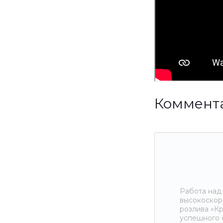
Коммент
Работа над
высокоскор
розлива «К
успешного 