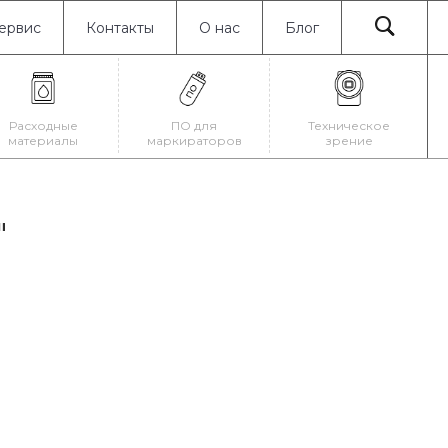
ервис
Контакты
О нас
Блог
Расходные
ПО для
Техническое
материалы
маркираторов
зрение
"