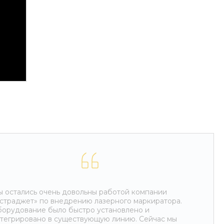
 остались очень довольны работой компании
страджет» по внедрению лазерного маркиратора.
орудование было быстро установлено и
тегрировано в существующую линию. Сейчас мы