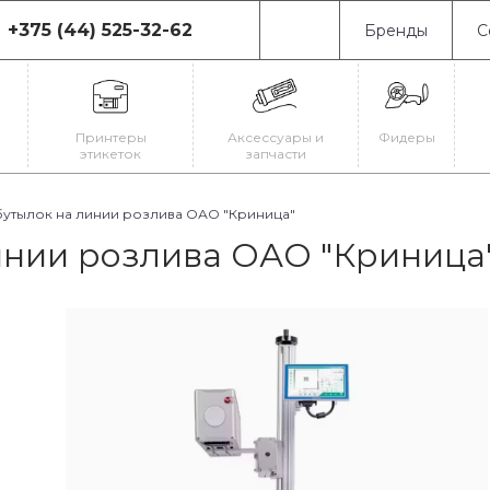
+375 (44) 525-32-62
Бренды
С
75 (44) 525-32-62
0080, г. Минск, ул.
иновская, 19
Принтеры
Аксессуары и
Фидеры
-Пт: с 9:00 до 18:00
этикеток
запчасти
-Вс: Выходной
il@astrajet.by
утылок на линии розлива ОАО "Криница"
инии розлива ОАО "Криница