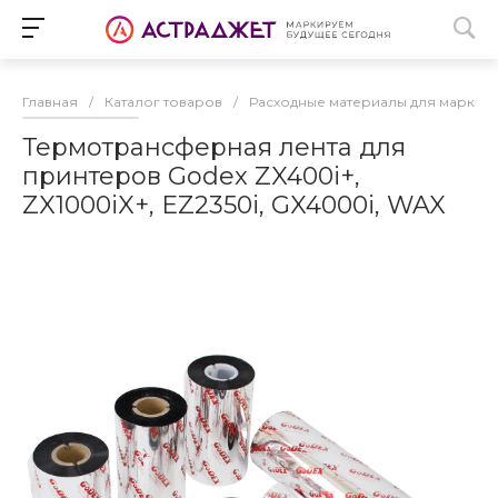
Главная
/
Каталог товаров
/
Расходные материалы для маркир
Термотрансферная лента для
принтеров Godex ZX400i+,
ZX1000iX+, EZ2350i, GX4000i, WAX