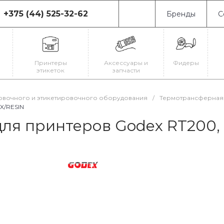
+375 (44) 525-32-62
Бренды
С
75 (44) 525-32-62
0080, г. Минск, ул.
иновская, 19
Принтеры
Аксессуары и
Фидеры
-Пт: с 9:00 до 18:00
этикеток
запчасти
-Вс: Выходной
il@astrajet.by
овочного и этикетировочного оборудования
/
Термотрансферная 
X/RESIN
ля принтеров Godex RT200,