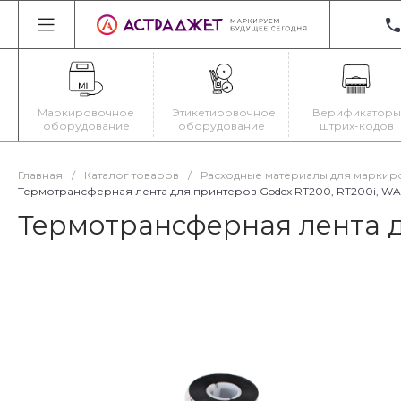
+3
22
Ир
Маркировочное
Этикетировочное
Верификаторы
Пн
оборудование
оборудование
штрих-кодов
Cб
ma
Главная
/
Каталог товаров
/
Расходные материалы для маркир
Термотрансферная лента для принтеров Godex RT200, RT200i, WA
Термотрансферная лента д