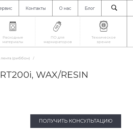
ервис
Контакты
О нас
Блог
Расходные
ПО для
Техническое
материалы
маркираторов
зрение
лента (риббон)
/
 RT200i, WAX/RESIN
ПОЛУЧИТЬ КОНСУЛЬТАЦИЮ