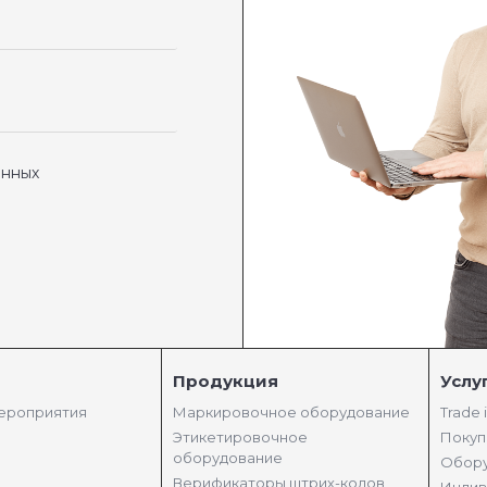
анных
Продукция
Услу
мероприятия
Маркировочное оборудование
Trade 
Этикетировочное
Покуп
оборудование
Обору
Верификаторы штрих-кодов