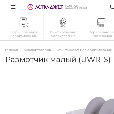
+3
22
Ир
Маркировочное
Этикетировочное
Верификаторы
Пн
оборудование
оборудование
штрих-кодов
Cб
ma
Главная
/
Каталог товаров
/
Этикетировочное оборудование
Размотчик малый (UWR-S)