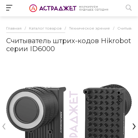
Главная
/
Каталог товаров
/
Техническое зрение
/
Считывате
Считыватель штрих-кодов Hikrobot
серии ID6000
‹
›