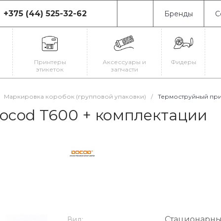
+375 (44) 525-32-62
Бренды
С
75 (44) 525-32-62
0080, г. Минск, ул.
иновская, 19
Принтеры
Аксессуары и
Фидеры
-Пт: с 9:00 до 18:00
этикеток
запчасти
-Вс: Выходной
il@astrajet.by
Маркировка коробок (групповой упаковки)
/
Термоструйный при
ocod T600 + комплектации
Стационарн
Вид: