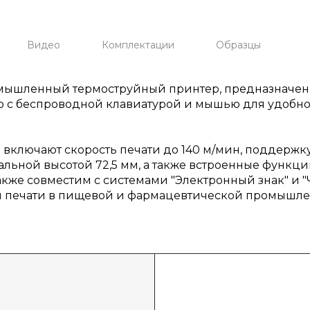
Видео
Комплектации
Образцы
омышленный термоструйный принтер, предназначе
 с беспроводной клавиатурой и мышью для удобног
ключают скорость печати до 140 м/мин, поддержку 
альной высотой 72,5 мм, а также встроенные функ
кже совместим с системами "Электронный знак" и "Ч
ля печати в пищевой и фармацевтической промышле