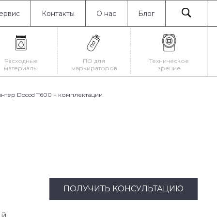
ервис
Контакты
О нас
Блог
Расходные
ПО для
Техническое
материалы
маркираторов
зрение
нтер Docod T600 + комплектации
ПОЛУЧИТЬ КОНСУЛЬТАЦИЮ
ый