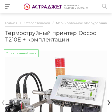
Главная
/
Каталог товаров
/
Маркировочное оборудование
/
Термоструйный принтер Docod
T210E + комплектации
Электронный знак
‹
›