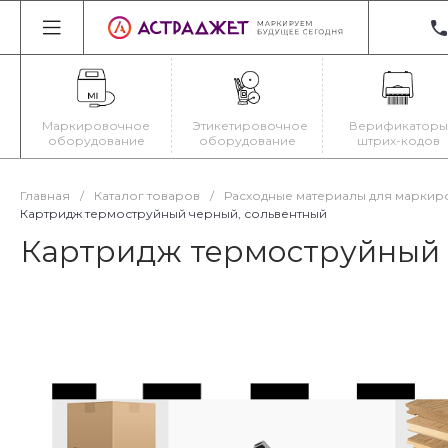
+3
22
Ир
Маркировочное
Этикетировочное
Верификаторы
Пн
оборудование
оборудование
штрих-кодов
Cб
ma
Главная
/
Каталог товаров
/
Расходные материалы для маркир
Картридж термоструйный черный, сольвентный
Картридж термоструйный 