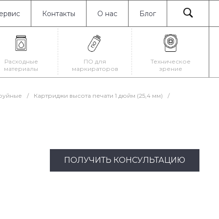
ервис
Контакты
О нас
Блог
Расходные
ПО для
Техническое
материалы
маркираторов
зрение
руйные
/
Картриджи высота печати 1 дюйм (25,4 мм)
/
ПОЛУЧИТЬ КОНСУЛЬТАЦИЮ