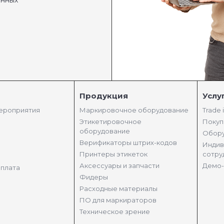
анных
Продукция
Услу
мероприятия
Маркировочное оборудование
Trade 
Этикетировочное
Покуп
оборудование
Обору
Верификаторы штрих-кодов
Индив
Принтеры этикеток
сотру
Аксессуары и запчасти
Демо-
оплата
Фидеры
Расходные материалы
ПО для маркираторов
Техническое зрение