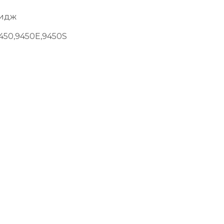
ридж
9450,9450E,9450S