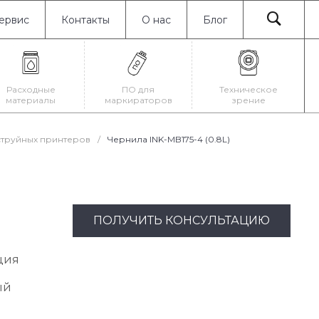
ервис
Контакты
О нас
Блог
Расходные
ПО для
Техническое
материалы
маркираторов
зрение
струйных принтеров
/
Чернила INK-MB175-4 (0.8L)
ПОЛУЧИТЬ КОНСУЛЬТАЦИЮ
ция
ый