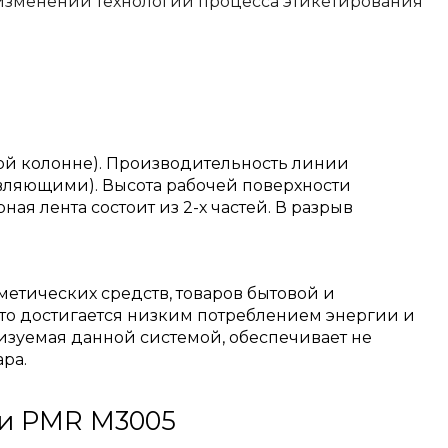
изменении технологии процесса этикетирования
мой колонне). Производительность линии
авляющими). Высота рабочей поверхности
ая лента состоит из 2-х частей. В разрыв
етических средств, товаров бытовой и
что достигается низким потреблением энергии и
изуемая данной системой, обеспечивает не
ара.
ии PMR M3005