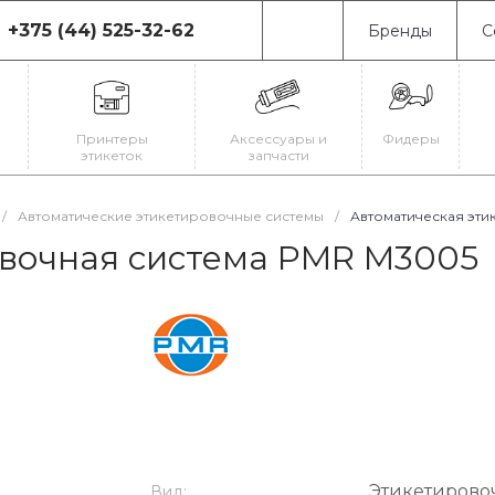
+375 (44) 525-32-62
Бренды
С
75 (44) 525-32-62
0080, г. Минск, ул.
иновская, 19
Принтеры
Аксессуары и
Фидеры
-Пт: с 9:00 до 18:00
этикеток
запчасти
-Вс: Выходной
il@astrajet.by
/
Автоматические этикетировочные системы
/
Автоматическая эти
овочная система PMR M3005
Этикетирово
Вид: