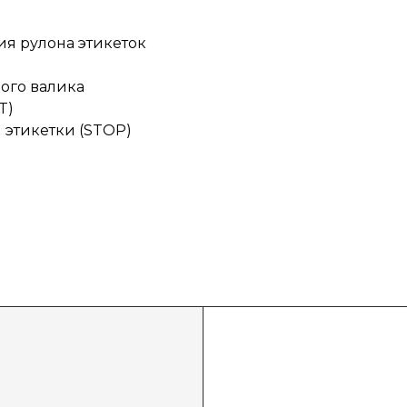
ия рулона этикеток
ого валика
T)
 этикетки (STOP)