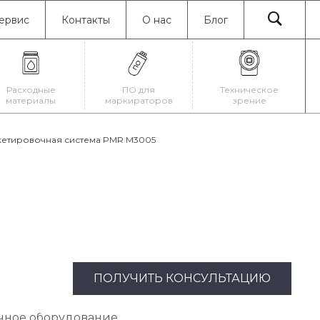
ервис
Контакты
О нас
Блог
Расходные
ПО для
Техническое
материалы
маркираторов
зрение
кетировочная система PMR M3005
ПОЛУЧИТЬ КОНСУЛЬТАЦИЮ
чное оборудование