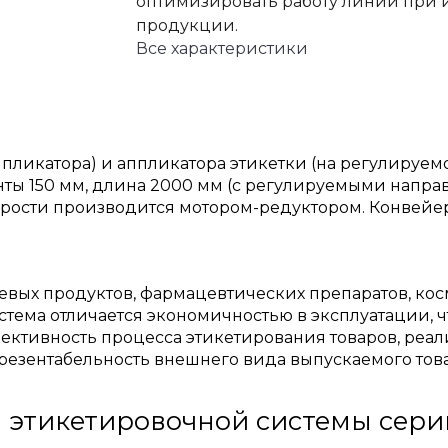
оптимизировать работу линии при 
продукции.
Все характеристики
аппликатора) и аппликатора этикетки (на регулируе
енты 150 мм, длина 2000 мм (с регулируемыми напр
орости производится мотором-редуктором. Конвейерн
ых продуктов, фармацевтических препаратов, косм
стема отличается экономичностью в эксплуатации, 
ктивность процесса этикетирования товаров, реал
презентабельность внешнего вида выпускаемого тов
 этикетировочной системы сер