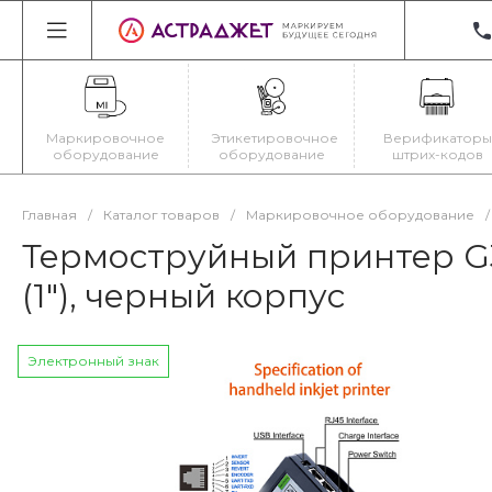
+3
22
Ир
Маркировочное
Этикетировочное
Верификаторы
Пн
оборудование
оборудование
штрих-кодов
Cб
ma
Главная
/
Каталог товаров
/
Маркировочное оборудование
/
Термоструйный принтер G3
(1"), черный корпус
Электронный знак