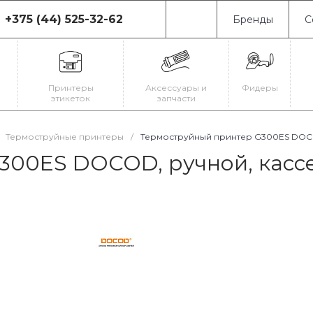
+375 (44) 525-32-62
Бренды
С
75 (44) 525-32-62
0080, г. Минск, ул.
иновская, 19
Принтеры
Аксессуары и
Фидеры
-Пт: с 9:00 до 18:00
этикеток
запчасти
-Вс: Выходной
il@astrajet.by
Термоструйные принтеры
/
Термоструйный принтер G300ES DOCOD,
00ES DOCOD, ручной, кассе