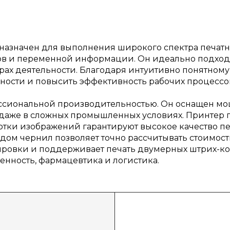
азначен для выполнения широкого спектра печатных
ов и переменной информации. Он идеально подход
рах деятельности. Благодаря интуитивно понятном
бности и повысить эффективность рабочих процессо
ессиональной производительностью. Он оснащен м
даже в сложных промышленных условиях. Принтер п
ботки изображений гарантируют высокое качество п
одом чернил позволяет точно рассчитывать стоимос
ировки и поддерживает печать двумерных штрих-ко
енность, фармацевтика и логистика.