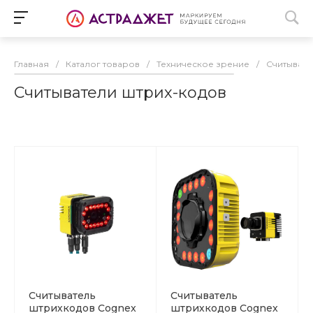
Главная
/
Каталог товаров
/
Техническое зрение
/
Считывате
Считыватели штрих-кодов
Считыватель
Считыватель
штрихкодов Cognex
штрихкодов Cognex